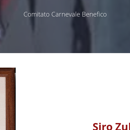
Comitato Carnevale Benefico
Siro Zu