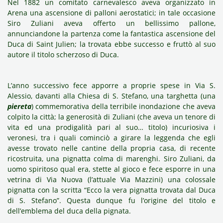
Nel 1882 un comitato carnevalesco aveva organizzato in
Arena una ascensione di palloni aerostatici; in tale occasione
Siro Zuliani aveva offerto un bellissimo pallone,
annunciandone la partenza come la fantastica ascensione del
Duca di Saint Julien; la trovata ebbe successo e fruttò al suo
autore il titolo scherzoso di Duca.
L’anno successivo fece apporre a proprie spese in Via S.
Alessio, davanti alla Chiesa di S. Stefano, una targhetta (una
piereta
) commemorativa della terribile inondazione che aveva
colpito la città; la generosità di Zuliani (che aveva un tenore di
vita ed una prodigalità pari al suo… titolo) incuriosiva i
veronesi, tra i quali cominciò a girare la leggenda che egli
avesse trovato nelle cantine della propria casa, di recente
ricostruita, una pignatta colma di marenghi. Siro Zuliani, da
uomo spiritoso qual era, stette al gioco e fece esporre in una
vetrina di Via Nuova (l’attuale Via Mazzini) una colossale
pignatta con la scritta “Ecco la vera pignatta trovata dal Duca
di S. Stefano”. Questa dunque fu l’origine del titolo e
dell’emblema del duca della pignata.