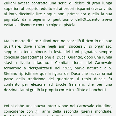
Zuliani avesse contratto una serie di debiti di gran lunga
superiori al proprio reddito ed ai propri risparmi (aveva vinto
al lotto diecimila lire cinque anni prima: era quella la sua
pignata); da integerrimo gentiluomo dell’Ottocento aveva
evitato il disonore con un colpo di pistola.
Ma la morte di Siro Zuliani non ne cancellò il ricordo nel suo
quartiere, dove anche negli anni successivi si organizzò,
seppur in tono minore, la festa del Luni pignatar, sempre
conclusa dall’acclamazione al Duca. Quando, dopo una lunga
stasi a livello cittadino, i Comitati rionali del Carnevale
tornarono a riorganizzarsi nel 1923, parve naturale a S.
Stefano ripristinare quella figura del Duca che faceva ormai
parte della tradizione del quartiere. Il titolo ducale fu
conferito per elezione ad Ercole Germani, che per una
dozzina d’anni guidò la propria corte tra sfilate e banchetti.
Poi si ebbe una nuova interruzione nel Carnevale cittadino,
coincidente con gli anni della seconda guerra mondiale,