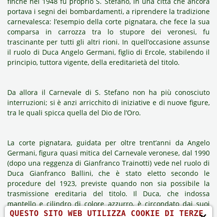
finché nel 1948 fu proprio S. Stefano, in una città che ancora
portava i segni dei bombardamenti, a riprendere la tradizione
carnevalesca: l’esempio della corte pignatara, che fece la sua
comparsa in carrozza tra lo stupore dei veronesi, fu
trascinante per tutti gli altri rioni. In quell’occasione assunse
il ruolo di Duca Angelo Germani, figlio di Ercole, stabilendo il
principio, tuttora vigente, della ereditarietà del titolo.
Da allora il Carnevale di S. Stefano non ha più conosciuto
interruzioni; si è anzi arricchito di iniziative e di nuove figure,
tra le quali spicca quella del
Dio de l’Oro.
La corte pignatara, guidata per oltre trent’anni da Angelo
Germani, figura quasi mitica del Carnevale veronese, dal 1990
(dopo una reggenza di
Gianfranco Trainotti
) vede nel ruolo di
Duca Gianfranco Ballini, che è stato eletto secondo le
procedure del 1923, previste quando non sia possibile la
trasmissione ereditaria del titolo. Il Duca, che indossa
mantello e cilindro di colore azzurro, è circondato dai suoi
×
QUESTO SITO WEB UTILIZZA COOKIE DI TERZE
dignitari (Gran Ciambellano e Commendatori) e dalle Dame,