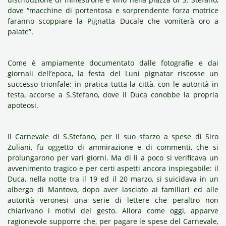
dove “macchine di portentosa e sorprendente forza motrice
faranno scoppiare la Pignatta Ducale che vomiterà oro a
palate”.
Come è ampiamente documentato dalle
fotografie
e dai
giornali dell’epoca, la festa del Luni pignatar riscosse un
successo trionfale: in pratica tutta la città, con le autorità in
testa, accorse a S.Stefano, dove il Duca conobbe la propria
apoteosi.
Il Carnevale di S.Stefano, per il suo sfarzo a spese di Siro
Zuliani, fu oggetto di ammirazione e di commenti, che si
prolungarono per vari giorni. Ma di lì a poco si verificava un
avvenimento tragico e per certi aspetti ancora inspiegabile: il
Duca, nella notte tra il 19 ed il 20 marzo, si suicidava in un
albergo di Mantova, dopo aver lasciato ai familiari ed alle
autorità veronesi una serie di lettere che peraltro non
chiarivano i motivi del gesto. Allora come oggi, apparve
ragionevole supporre che, per pagare le spese del Carnevale,