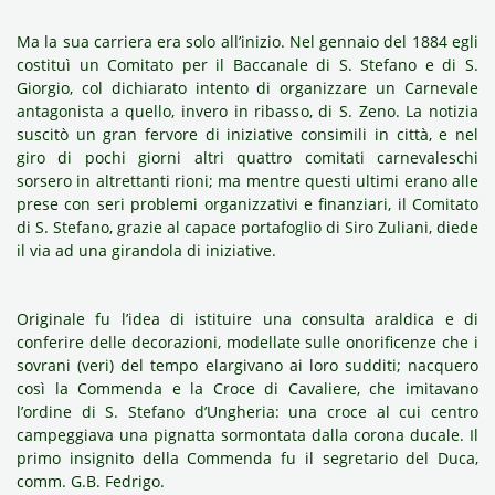
Ma la sua carriera era solo all’inizio. Nel gennaio del 1884 egli
costituì un Comitato per il Baccanale di S. Stefano e di S.
Giorgio, col dichiarato intento di organizzare un Carnevale
antagonista a quello, invero in ribasso, di S. Zeno. La notizia
suscitò un gran fervore di iniziative consimili in città, e nel
giro di pochi giorni altri quattro comitati carnevaleschi
sorsero in altrettanti rioni; ma mentre questi ultimi erano alle
prese con seri problemi organizzativi e finanziari, il Comitato
di S. Stefano, grazie al capace portafoglio di Siro Zuliani, diede
il via ad una girandola di iniziative.
Originale fu l’idea di istituire una consulta araldica e di
conferire delle decorazioni, modellate sulle onorificenze che i
sovrani (veri) del tempo elargivano ai loro sudditi; nacquero
così la
Commenda
e la
Croce di Cavaliere
, che imitavano
l’ordine di S. Stefano d’Ungheria: una croce al cui centro
campeggiava una pignatta sormontata dalla corona ducale. Il
primo insignito della Commenda fu il segretario del Duca,
comm. G.B. Fedrigo.