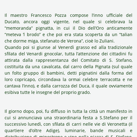
Il maestro Francesco Pozza compose
l’inno
ufficiale del
Ducato, ancora oggi vigente, nel quale si celebrava la
“memoranda” pignatta, in cui il Dio dell’Oro anticamente
“meteva ‘l brodo” e che poi era stata scoperta da un “talian
che dorme miga, stefanato de Verona”, cioè lo Zuliani.
Quando poi si giunse al Venerdì grasso ed alla tradizionale
sfilata del Venardi gnocolar, tutta l’attenzione dei cittadini fu
attirata dalla rappresentanza del Comitato di S. Stefano,
costituita da una cavalcata, dal carro della Pignata (sul quale
un folto gruppo di bambini, detti
pignatini
dalla forma del
loro copricapo, circondava la ormai celebre terracotta e ne
cantava l’inno), e dalla carrozza del Duca, il quale ovviamente
esibiva tutte le insegne del proprio grado.
Il giorno dopo, poi, fu diffuso in tutta la città un manifesto in
cui si annunciava una straordinaria festa a S.Stefano per il
successivo lunedì, con sfilata di carri nelle vie di Veronetta (il
quartiere d’oltre Adige), luminarie, bande musicali e
distribuzione di minestrone e vino nella piazza di S. Stefano,